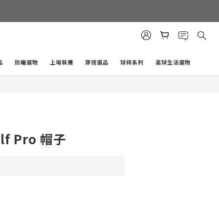
品
防曬選物
上場裝備
穿搭選品
球桿系列
高球生活選物
立即購買
lf Pro 帽子