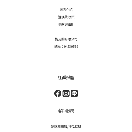
商店介紹
退換貨政策
條款與細則
施瓦閣有限公司
統編：94239569
社群媒體
客戶服務
球隊團體服/禮品採購