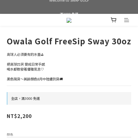
Welcome to SWAP GOLF
滿3000 免運
Bogey is the new Birdie
Owala Golf FreeSip Sway 30oz
Welcome to SWAP GOLF
高球人必須要有的水壺⛳️
把高球凹洞 變成日常手感
喝水都散發著優雅氣息🤍
黑色現貨～其餘顏色8月中陸續到貨🚚
全店，滿3000 免運
NT$2,200
顏色