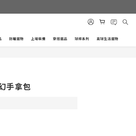
品
防曬選物
上場裝備
穿搭選品
球桿系列
高球生活選物
立即購買
 夢幻手拿包