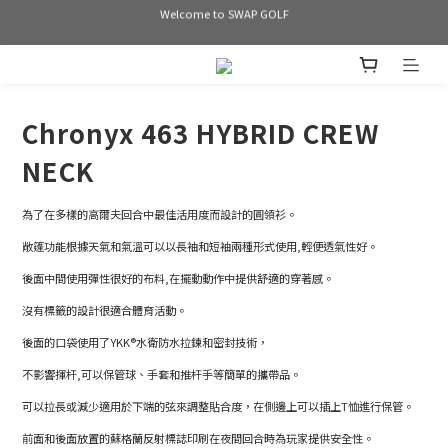
Welcome to SWAP GOLF
Welcome to SWAP GOLF
滿3000 免運
Bogey is the new Birdie
Chronyx 463 HYBRID CREW
Welcome to SWAP GOLF
NECK
為了在多樣的高爾夫回合中最佳活用度而設計的圓領衫。
敞篷功能根據天氣和氣溫可以以長袖和短袖兩種形式使用,輕便透氣性好。
後面中間使用彈性很好的布料,在擺動動作中提供舒適的穿著感。
沒有標籤的設計很適合體育活動。
後面的口袋使用了YKK®水衛防水拉鍊和密封技術，
不影響揮杆,可以保管球、手套和推杆手等簡單的攜帶品。
可以拉長或減少適用於下端的弦來調整貼合度，在側邊上可以插上T恤進行保管。
前面和後面放置的蘇格蘭反射標誌印刷在夜間回合時為玩家提供安全性。