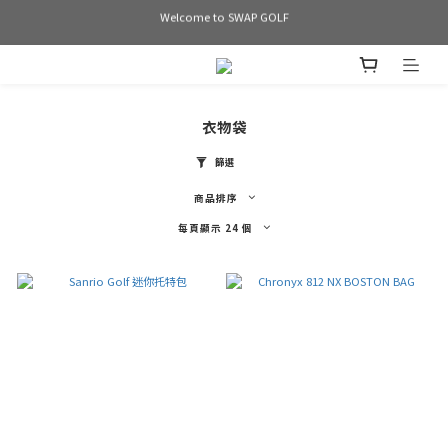
Welcome to SWAP GOLF
Welcome to SWAP GOLF
滿3000 免運
Bogey is the new Birdie
衣物袋
Welcome to SWAP GOLF
篩選
商品排序
每頁顯示 24 個